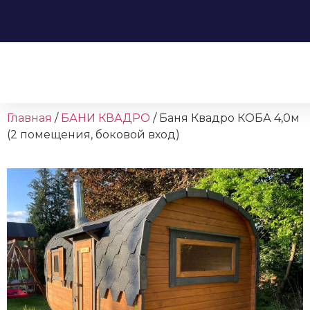
Главная
/
БАНИ КВАДРО
/ Баня Квадро КОБА 4,0м
(2 помещения, боковой вход)