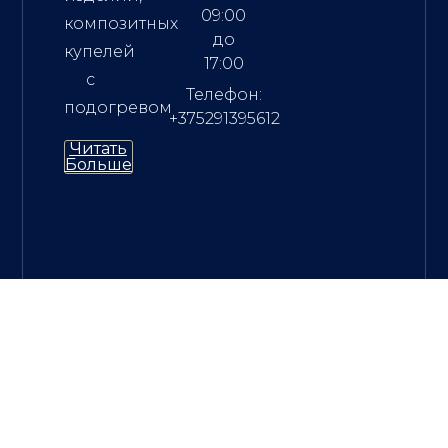
09:00
композитных
до
купелей
17:00
с
Телефон:
подогревом
+375291395612
Читать
Больше