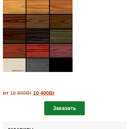
от
10 800
Br
10 400
Br
Заказать