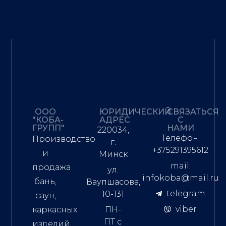
ООО
ЮРИДИЧЕСКИЙ
СВЯЗАТЬСЯ
"КОБА-
АДРЕС
С
ГРУПП"
НАМИ
220034,
Телефон:
Производство
г.
+375291395612
и
Минск
mail:
продажа
ул.
infokoba@mail.ru
бань,
Ваупшасова,
telegram
10-131
саун,
viber
каркасных
ПН-
ПТ с
изделий,